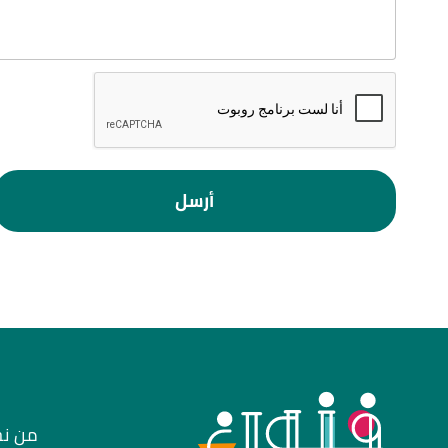
أرسل
من ن