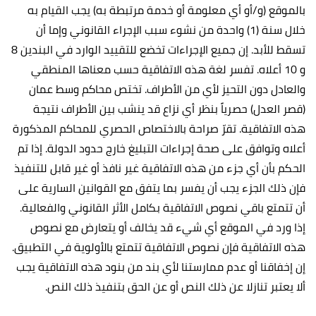
بالموقع (و/أو أي معلومة أو خدمة مرتبطة به) يجب القيام به
خلال سنة (1) واحدة من نشوء سبب الإجراء القانوني وإما أن
تسقط للأبد. إن جميع الإجراءات تخضع للتقييد الوارد في البندين 8
و 10 أعلاه. تفسر لغة هذه الاتفاقية حسب معناها المنطقي
والعادل دون التحيز لأي من الأطراف. تختص محاكم وسط عمان
(قصر العدل) حصرياً بنظر أي نزاع قد ينشب بين الأطراف نتيجة
هذه الاتفاقية. تقرّ صراحة بالاختصاص الحصري للمحاكم المذكورة
أعلاه وتوافق على صحة إجراءات التبليغ خارج حدود الدولة. إذا تم
الحكم بأن أي جزء من هذه الاتفاقية غير نافذ أو غير قابل للتنفيذ
فإن ذلك الجزء يجب أن يفسر بما يتفق مع القوانين السارية على
أن تتمتع باقي نصوص الاتفاقية بكامل الأثر القانوني والفعالية.
إذا ورد في الموقع أي شيء قد يخالف أو يتعارض مع نصوص
هذه الاتفاقية فإن نصوص الاتفاقية تتمتع بالأولوية في التطبيق.
إن إخفاقنا أو عدم ممارستنا لأي بند من بنود هذه الاتفاقية يجب
ألا يعتبر تنازلا عن ذلك النص أو عن الحق بتنفيذ ذلك النص.