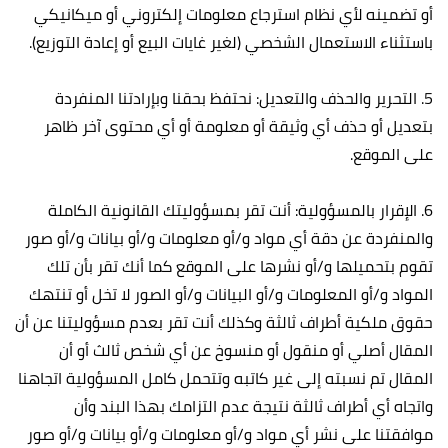
أو تضمينه لأي نظام استرجاع معلومات إلكتروني أو ميكانيكي
باستثناء الاستعمال الشخصي (لغير غايات البيع أو إعادة التوزيع).
5. التحرير والحذف والتعديل: نحتفظ بحقنا وبإرادتنا المنفردة
بتعديل أو حذف أي وثيقة أو معلومة أو أي محتوى آخر ظاهر
على الموقع.
6. الإقرار بالمسؤولية: أنت تقر بمسؤوليتك القانونية الكاملة
والمنفردة عن دقة أي مواد و/أو معلومات و/أو بيانات و/أو صور
تقوم بتحميلها و/أو نشرها على الموقع كما أنك تقر بأن تلك
المواد و/أو المعلومات و/أو البيانات و/أو الصور لا تخل أو تنتهك
حقوق ملكية أطراف ثالثة وكذلك أنت تقر بعدم مسؤوليتنا عن أن
المقال أصلي أو منقول أو منسوخ عن أي شخص ثالث أو أن
المقال تم نسبته إلى غير كاتبه وتتحمل كامل المسؤولية اتجاهنا
واتجاه أي أطراف ثالثة نتيجة عدم التزامك بهذا البند وأن
موافقتنا على نشر أي مواد و/أو معلومات و/أو بيانات و/أو صور