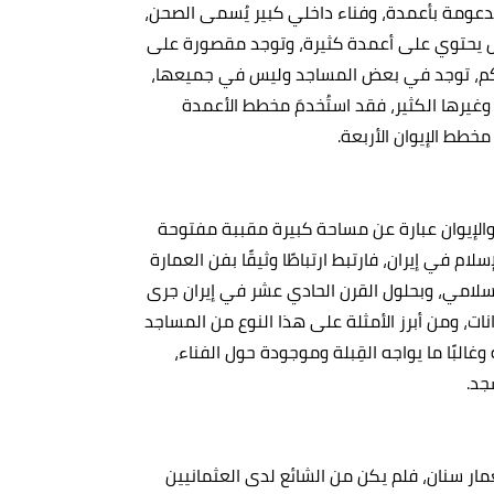
ومة بأعمدة، وفناء داخلي كبير يُسمى الصحن،
ل يحتوي على أعمدة كثيرة، وتوجد مقصورة على
كم، توجد في بعض المساجد وليس في جميعها،
غيرها الكثير، فقد استُخدمَ مخطط الأعمدة
طط الإيوان الأربعة.
الإيوان عبارة عن مساحة كبيرة مقببة مفتوحة
م في إيران، فارتبط ارتباطًا وثيقًا بفن العمارة
إسلامي، وبحلول القرن الحادي عشر في إيران جرى
ت، ومن أبرز الأمثلة على هذا النوع من المساجد
لبًا ما يواجه القِبلة وموجودة حول الفناء،
جد.
ار سنان، فلم يكن من الشائع لدى العثمانيين