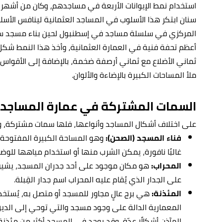
استخدام نمط الإيوانات الأربعة في مساجدهم، وكان من أشهر 
سنان ابتكر هذا الأسلوب في المساجد العثمانية لينافس الأسل
المركزي في سلسلة مساجد في إسطنبول لحين بناء مسجد سليم 
أعظم تحفة فنية في العمارة العثمانية، وأخذ هذا النمط ش
ثماني الأضلاع مع ثماني أرصفة ضخمة، بالإضافة إلى الأقواس ا
ملأ المساحات الكبيرة بالإضاءة والألوان.
السمات المشتركة في عمارة المساجد
على اختلاف أشكال المساجد وأنواعها، فلها سمات مشتركة، و
فناء المسجد (الصحن):
وهو المساحة الكبيرة المفتوحة ا
غالبًا نافورة، يمكن الشرب منها أو استخدام مياهها للوض
المحراب:
هو مكان موجود على أحد جدران المسجد، يشير إ
على الجدار الذي يُقام عليه المحراب اسم جدار القِبلة.
المئذنة:
هي برج عالٍ مجاور للمسجد أو متصل به، يُستخدم
المعمارية الدالة على وجود مسجد والتي توحي إلى الدين
المآذن أشكالًا عدّة، وقد يوجد في المسجد أكثر من مئذنة