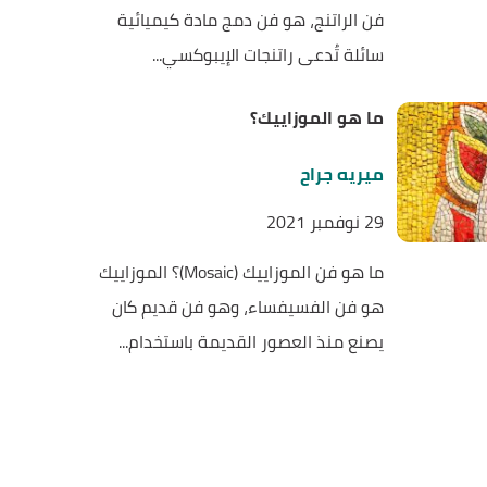
فن الراتنج، هو فن دمج مادة كيميائية
سائلة تُدعى راتنجات الإيبوكسي...
ما هو الموزاييك؟
ميريه جراح
29 نوفمبر 2021
ما هو فن الموزاييك (Mosaic)؟ الموزاييك
هو فن الفسيفساء، وهو فن قديم كان
يصنع منذ العصور القديمة باستخدام...