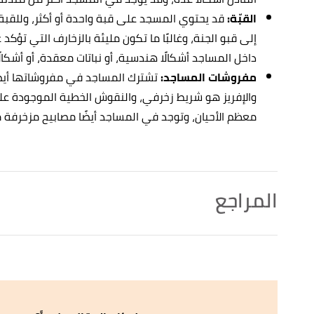
القبّة:
قد يحتوي المسجد على قبة واحدة أو أكثر، وللقبة
إلى قبو الجنة، وغالبًا ما تكون مليئة بالزخارف التي تؤكد
داخل المساجد أشكالًا هندسية، أو نباتات معقدة، أو أشكالً
مفروشات المساجد:
تشترك المساجد في مفروشاتها أيضًا
والإفريز هو شريط زخرفي، والنقوش الخطية الموجودة علي
معظم الأحيان، وتوجد في المساجد أيضًا مصابيح مزخرفة 
المراجع
أ
ب
,
study
, Retrieved 9/11/2021. Edited.
"Islamic Architecture: Origin, History & Styles"
^
,
khanacademy
, Retrieved 9/11/2021. Edited.
"Common types of mosque architecture"
↑
,
smarthistory
, Retrieved 9/11/2021. Edited.
"Introduction to mosque architecture"
↑