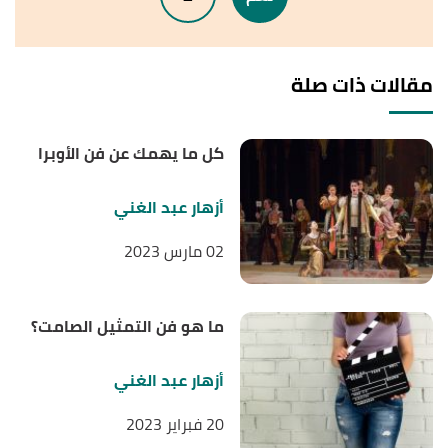
"The 12 most important elements of the Theater
↑
(and what they are for)"
,
wellnessbeam
, Retrieved
22/11/2021. Edited.
مقالات ذات صلة
,
theater-arts
,
"Different Types of Theater Art"
↑
Retrieved 22/11/2021. Edited.
كل ما يهمك عن فن الأوبرا
أزهار عبد الغني
02 مارس 2023
ما هو فن التمثيل الصامت؟
أزهار عبد الغني
20 فبراير 2023