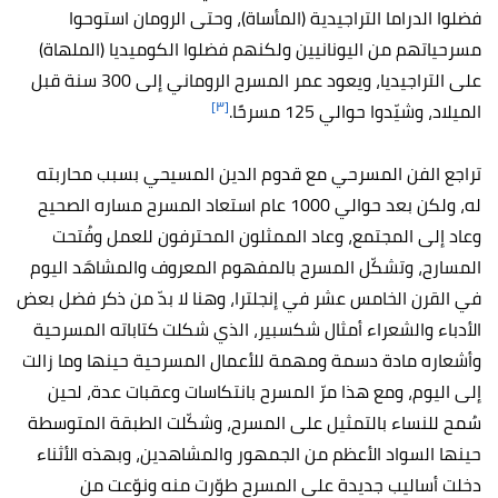
فضلوا الدراما التراجيدية (المأساة)، وحتى الرومان استوحوا
مسرحياتهم من اليونانيين ولكنهم فضلوا الكوميديا (الملهاة)
على التراجيديا، ويعود عمر المسرح الروماني إلى 300 سنة قبل
[٣]
الميلاد، وشيّدوا حوالي 125 مسرحًا.
تراجع الفن المسرحي مع قدوم الدين المسيحي بسبب محاربته
له، ولكن بعد حوالي 1000 عام استعاد المسرح مساره الصحيح
وعاد إلى المجتمع، وعاد الممثلون المحترفون للعمل وفُتحت
المسارح، وتشكّل المسرح بالمفهوم المعروف والمشاهَد اليوم
في القرن الخامس عشر في إنجلترا، وهنا لا بدّ من ذكر فضل بعض
الأدباء والشعراء أمثال شكسبير، الذي شكلت كتاباته المسرحية
وأشعاره مادة دسمة ومهمة للأعمال المسرحية حينها وما زالت
إلى اليوم، ومع هذا مرّ المسرح بانتكاسات وعقبات عدة، لحين
سُمح للنساء بالتمثيل على المسرح، وشكّلت الطبقة المتوسطة
حينها السواد الأعظم من الجمهور والمشاهدين، وبهذه الأثناء
دخلت أساليب جديدة على المسرح طوّرت منه ونوّعت من