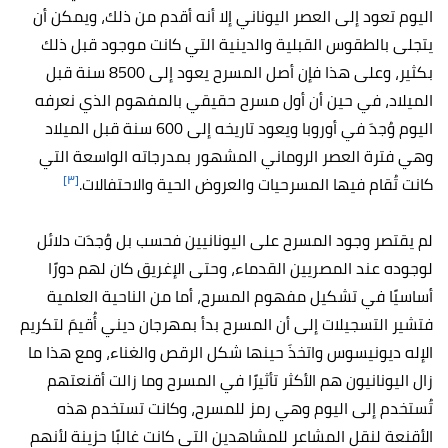
اليوم تعود إلى العصر اليوناني إلا أنه أقدم من ذلك، ويمكن أن
يتجلى بالطقوس القبلية والدينية التي كانت موجود قبل ذلك
بكثير، وعلى هذا فإن أصل المسرح يعود إلى 8500 سنة قبل
الميلاد، في حين أن أول مسرح حقيقي بالمفهوم الذي نعرفه
اليوم وُجدَ في أوروبا ويعود تاريخه إلى 600 سنة قبل الميلاد
وهي فترة العصر الروماني المشهور بمدرجاته الواسعة التي
[٣]
كانت تُقام فيها المسرحيات والعروض الحية والاحتفالات.
لم يقتصر وجود المسرح على اليونانيين فحسب بل وُجدَت دلائل
لوجوده عند المصريين القدماء، وحتى الإغريق كان لهم دورًا
أساسيًا في تشكيل مفهوم المسرح، أما من الناحية العلمية
فتشير التسجيلات إلى أن المسرح بدأ بمهرجان ديني أُقيمَ لتكريم
الإله ديونيسوس واتخذَ حينها شكل الرقص والغناء، ومع هذا ما
زال اليونانيون هم الأكثر تأثيرًا في المسرح وما زالت أقنعتهم
تُستخدم إلى اليوم وهي رمز للمسرح، وكانت تستخدم هذه
الأقنعة لنقل المشاعر للمشاهدين التي كانت غالبًا حزينة لأنهم