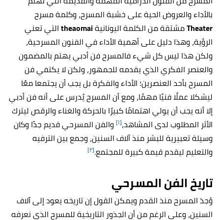
المسرح من الفنون الدرامية المهمة والقديمة التي تهتم
بالأداء والعروض الحية على خشبة المسرح، وكلمة مسرح
Theater
مشتقة من الكلمة اليونانية
theaomai
التي تعني
الرؤية، وهذا دليل على أهمية الأداء في الفنون المسرحية،
ولكن هذا ليس كل شيء فالمسرح فن أدبي يهتم بالمضمون
والعنصر الفكري الذي يقدمه للجمهور، ولكن لا يكتفي فن
المسرح بأحد العنصرين؛ الأداء والفكرة بل يجب أن يجتمعا معًا
ليشكلا عملًا فنيًا مهمًا، ومع أن المسرح يُدرس على أنه فن أدبي
إلا أنه يجب أن يولي اهتمامًا كبيرًا بالحركة والغناء والرقص ليترك
[١]
الأثر المطلوب لدى المشاهد،
والفن المسرحي قديم جدًا وكان
وسيلة تعبيرية للبشر منذ آلاف السنين، وجمع بين الترفيه
[٢]
والتعليم ليقدم قيمة كبيرة للمجتمع.
تاريخ الفن المسرحي
وُجدَ المسرح منذ القدم ويمكن القول إن تاريخه يعود إلى آلاف
السنين، وعلى الرغم من أن الجذور التاريخية للمسرح الذي نعرفه