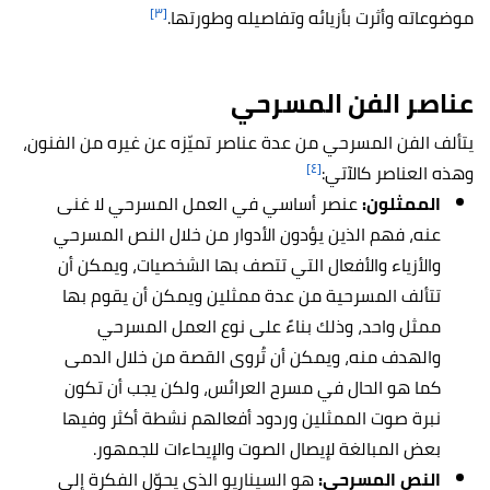
[٣]
موضوعاته وأثرت بأزيائه وتفاصيله وطورتها.
عناصر الفن المسرحي
يتألف الفن المسرحي من عدة عناصر تميّزه عن غيره من الفنون،
[٤]
وهذه العناصر كالآتي:
الممثلون:
عنصر أساسي في العمل المسرحي لا غنى
عنه، فهم الذين يؤدون الأدوار من خلال النص المسرحي
والأزياء والأفعال التي تتصف بها الشخصيات، ويمكن أن
تتألف المسرحية من عدة ممثلين ويمكن أن يقوم بها
ممثل واحد، وذلك بناءً على نوع العمل المسرحي
والهدف منه، ويمكن أن تُروى القصة من خلال الدمى
كما هو الحال في مسرح العرائس، ولكن يجب أن تكون
نبرة صوت الممثلين وردود أفعالهم نشطة أكثر وفيها
بعض المبالغة لإيصال الصوت والإيحاءات للجمهور.
النص المسرحي:
هو السيناريو الذي يحوّل الفكرة إلى