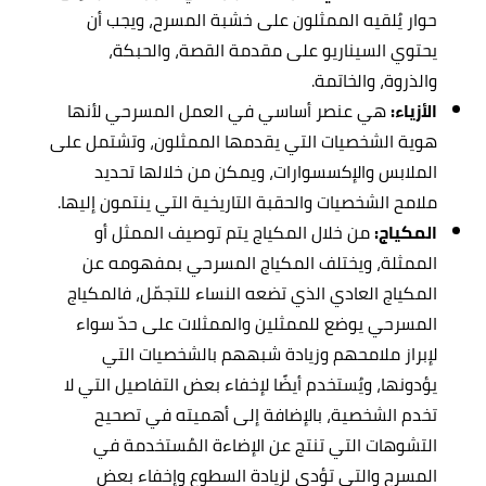
حوار يُلقيه الممثلون على خشبة المسرح، ويجب أن
يحتوي السيناريو على مقدمة القصة، والحبكة،
والذروة، والخاتمة.
الأزياء:
هي عنصر أساسي في العمل المسرحي لأنها
هوية الشخصيات التي يقدمها الممثلون، وتشتمل على
الملابس والإكسسوارات، ويمكن من خلالها تحديد
ملامح الشخصيات والحقبة التاريخية التي ينتمون إليها.
المكياج:
من خلال المكياج يتم توصيف الممثل أو
الممثلة، ويختلف المكياج المسرحي بمفهومه عن
المكياج العادي الذي تضعه النساء للتجمّل، فالمكياج
المسرحي يوضع للممثلين والممثلات على حدّ سواء
لإبراز ملامحهم وزيادة شبههم بالشخصيات التي
يؤدونها، ويُستخدم أيضًا لإخفاء بعض التفاصيل التي لا
تخدم الشخصية، بالإضافة إلى أهميته في تصحيح
التشوهات التي تنتج عن الإضاءة المُستخدمة في
المسرح والتي تؤدي لزيادة السطوع وإخفاء بعض