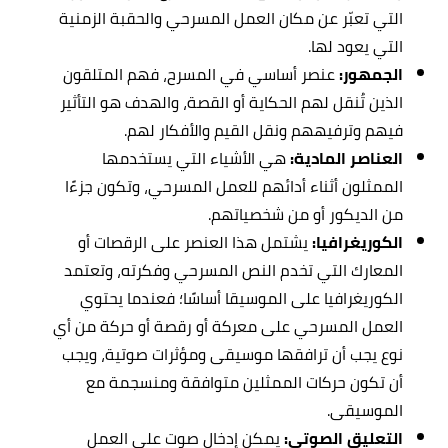
التي تعبّر عن مكان العمل المسرحي والحقبة الزمنية
التي يعود لها.
الجمهور:
عنصر أساسي في المسرح، فهم المتلقون
الذين تُنقل لهم الحكاية أو القصة، والهدف هو التأثير
فيهم وترفيههم ونقل القيم والأفكار لهم.
العناصر المادية:
هي الأشياء التي يستخدمها
الممثلون أثناء أدائهم للعمل المسرحي، وتكون جزءًا
من الديكور أو من شخصياتهم.
الكوريغرافيا:
يشتمل هذا العنصر على الرقصات أو
المعارك التي تخدم النص المسرحي وفكرته، وتعتمد
الكوريغرافيا على الموسيقا أساسًا؛ فعندما يحتوي
العمل المسرحي على معركة أو رقصة أو حركة من أي
نوع يجب أن ترافقها موسيقى ومؤثرات صوتية، ويجب
أن تكون حركات الممثلين متوافقة ومنسجمة مع
الموسيقى.
التعليق الصوتي:
يمكن إدخال صوت على العمل