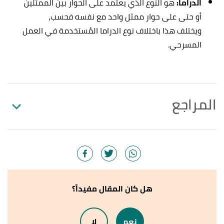
الدراما:
هو النوع الذي يعتمد على الحوار بين الممثلين
أو حتى على حوار ممثل واحد مع نفسه فحسب،
ويختلف هذا باختلاف نوع الدراما المُستخدمة في العمل
المسرحي.
المراجع
,
britannica
, Retrieved 22/11/2021.
"theatre"
↑
Edited.
,
avc
, Retrieved 22/11/2021. Edited.
"Theatre Arts"
↑
هل كان المقال مفيداً؟
أ
ب
ت
,
"A Brief History Of Theatre"
^
londontheatredirect
, Retrieved 22/11/2021. Edited.
نعم
لا