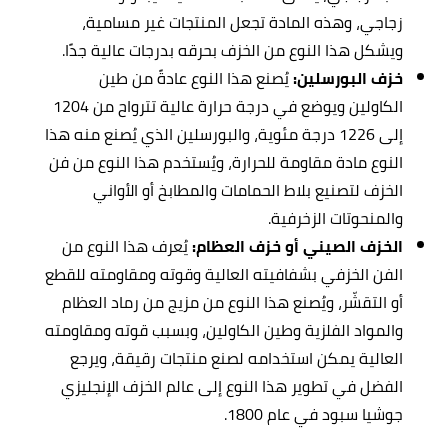
زجاجي، وهذه المادة تجعل المنتجات غير مسامية،
ويشكل هذا النوع من الخزف بحرقه بدرجات عالية جدًا.
خزف البورسلين:
يُصنع هذا النوع عادةً من طين
الكاولين ويوضع في درجة حرارة عالية تترواح من 1204
إلى 1226 درجة مئوية، والبورسلين الذي يُصنع منه هذا
النوع مادة مقاومة للحرارة، ويُستخدم هذا النوع من فن
الخزف لتصنيع بلاط الحمامات والمطابخ أو الأواني
والمنحوتات الزخرفية.
الخزف الصيني أو خزف العظام:
يُعرف هذا النوع من
الفن الخزفي بشفافيته العالية وقوته ومقاومته للقطع
أو التقشّر، ويُصنع هذا النوع من مزيج من رماد العظام
والمواد الفلزية وطين الكاولين، وبسبب قوته ومقاومته
العالية يمكن استخدامه لصنع منتجات رقيقة، ويرجع
الفضل في تطوير هذا النوع إلى عالم الخزف الإنجليزي
جوشيا سبود في عام 1800.