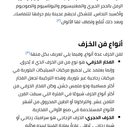
الرمل بالحجر الجيري والمغنيسيوم والبوتاسيوم والصوديوم
وأكسيد النحاس، للتشكل لديهم عجينة يتم حرقها لتتماسك،
[٢]
وبعد ذلك تُلمّع وتضاف لها الألوان.
أنواع فن الخزف
[٣]
لفن الخزف عدة أنواع، وفيما يلي تعريف بكل منها:
الفخار الخزفي:
هو نوع من فن الخزف الذي لا يُحرق،
وإنما يعتمد على تجميع مركبات السيليكات البلورية في
مركبات زجاجية غير بلورية، وهذه التركيبة تجعل الفخار
أكثر مسامية وذو ملمس خشن، وكان الفخار الخزفي من
أكثر أنواع الخزف شيوعًا في الفترة التي سبقت القرن
الثامن عشر، والتراكوتا أو الطين المحروق من أشهر
الأنواع المستخدمة في صنع الأواني الفخارية.
الخزف الحجري:
الخزف الزجاجي هو سراميك زجاجي أو
شبه زجاجي، يُطلى عادةً بمادة المينا ليبدو وكأنه