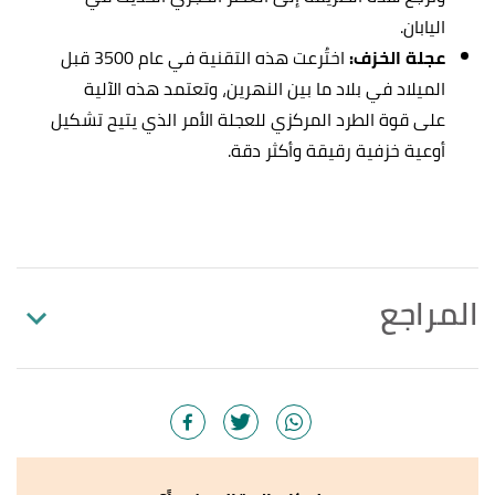
اليابان.
عجلة الخزف:
اختُرعت هذه التقنية في عام 3500 قبل
الميلاد في بلاد ما بين النهرين، وتعتمد هذه الآلية
على قوة الطرد المركزي للعجلة الأمر الذي يتيح تشكيل
أوعية خزفية رقيقة وأكثر دقة.
المراجع
art "Ceramic art"
,
definitions
, Retrieved
↑
26/10/2021. Edited.
أ
ب
ت
ث
,
kitsa
, Retrieved
"History Of Ceramics"
^