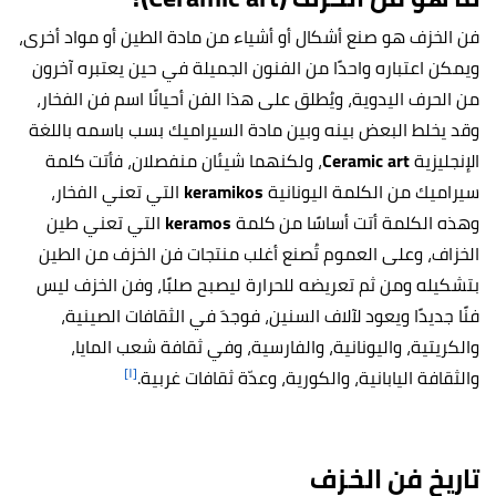
فن الخزف هو صنع أشكال أو أشياء من مادة الطين أو مواد أخرى،
ويمكن اعتباره واحدًا من الفنون الجميلة في حين يعتبره آخرون
من الحرف اليدوية، ويُطلق على هذا الفن أحيانًا اسم فن الفخار،
وقد يخلط البعض بينه وبين مادة السيراميك بسب باسمه باللغة
الإنجليزية
Ceramic art
، ولكنهما شيئان منفصلان، فأتت كلمة
سيراميك من الكلمة اليونانية
keramikos
التي تعني الفخار،
وهذه الكلمة أتت أساسًا من كلمة
keramos
التي تعني طين
الخزاف، وعلى العموم تُصنع أغلب منتجات فن الخزف من الطين
بتشكيله ومن ثم تعريضه للحرارة ليصبح صلبًا، وفن الخزف ليس
فنًا جديدًا ويعود لآلاف السنين، فوجدَ في الثقافات الصينية،
والكريتية، واليونانية، والفارسية، وفي ثقافة شعب المايا،
[١]
والثقافة اليابانية، والكورية، وعدّة ثقافات غربية.
تاريخ فن الخزف