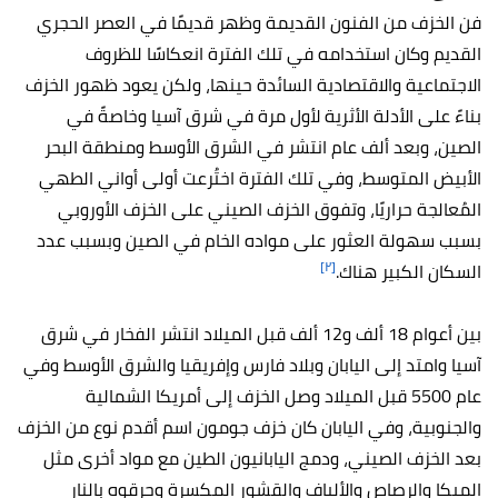
فن الخزف من الفنون القديمة وظهر قديمًا في العصر الحجري
القديم وكان استخدامه في تلك الفترة انعكاسًا للظروف
الاجتماعية والاقتصادية السائدة حينها، ولكن يعود ظهور الخزف
بناءً على الأدلة الأثرية لأول مرة في شرق آسيا وخاصةً في
الصين، وبعد ألف عام انتشر في الشرق الأوسط ومنطقة البحر
الأبيض المتوسط، وفي تلك الفترة اختُرعت أولى أواني الطهي
المُعالجة حراريًا، وتفوق الخزف الصيني على الخزف الأوروبي
بسبب سهولة العثور على مواده الخام في الصين وبسبب عدد
[٢]
السكان الكبير هناك.
بين أعوام 18 ألف و12 ألف قبل الميلاد انتشر الفخار في شرق
آسيا وامتد إلى اليابان وبلاد فارس وإفريقيا والشرق الأوسط وفي
عام 5500 قبل الميلاد وصل الخزف إلى أمريكا الشمالية
والجنوبية، وفي اليابان كان خزف جومون اسم أقدم نوع من الخزف
بعد الخزف الصيني، ودمج اليابانيون الطين مع مواد أخرى مثل
الميكا والرصاص والألياف والقشور المكسرة وحرقوه بالنار