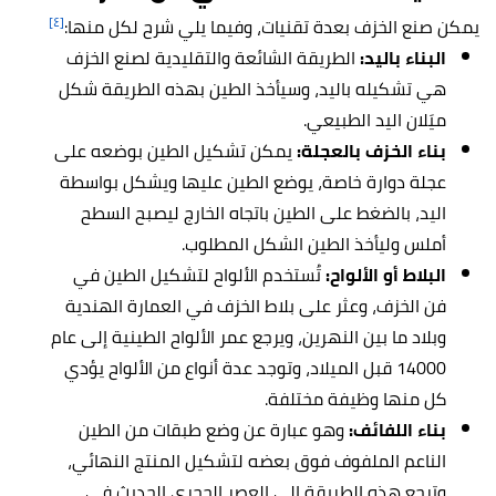
[٤]
يمكن صنع الخزف بعدة تقنيات، وفيما يلي شرح لكل منها:
البناء باليد:
الطريقة الشائعة والتقليدية لصنع الخزف
هي تشكيله باليد، وسيأخذ الطين بهذه الطريقة شكل
ميَلان اليد الطبيعي.
بناء الخزف بالعجلة:
يمكن تشكيل الطين بوضعه على
عجلة دوارة خاصة، يوضع الطين عليها ويشكل بواسطة
اليد، بالضغط على الطين باتجاه الخارج ليصبح السطح
أملس وليأخذ الطين الشكل المطلوب.
البلاط أو الألواح:
تُستخدم الألواح لتشكيل الطين في
فن الخزف، وعثر على بلاط الخزف في العمارة الهندية
وبلاد ما بين النهرين، ويرجع عمر الألواح الطينية إلى عام
14000 قبل الميلاد، وتوجد عدة أنواع من الألواح يؤدي
كل منها وظيفة مختلفة.
بناء اللفائف:
وهو عبارة عن وضع طبقات من الطين
الناعم الملفوف فوق بعضه لتشكيل المنتج النهائي،
وترجع هذه الطريقة إلى العصر الحجري الحديث في