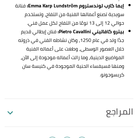
إيما كارب لوندستروم Emma Karp Lundström:
فنانة
سويدية تصنع أعمالها الفنية من التفاح، وتستخدم
حوالي 12 إلى 13 نوعًا من التفاح لكل عمل فني.
بيترو كافاليني Pietro Cavallini:
فنان إيطالي قديم
جدًا ولد في عام 1250، وكان نشاطه الفني في ذروته
خلال العصور الوسطى، وطغت على أعماله الفنية
المواضيع الدينية، وما زالت أعماله موجودة إلى الآن،
ومنها فسيفساء الحنية الموجودة في كنيسة سان
كريسوجونو.
المراجع
أ
ب
"Learn the Ancient History of Mosaics and How
^