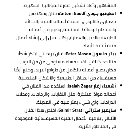
المشاهير، وأعاد تشكيل صورة الموناليزا الشهيرة.
انطونيو جودي Antoni Gaudí:
فنان ومهندس
معماري كاتالوني، اتسمت أعماله الفنية بالحداثة
واستخدام الوسائط المختلفة، وصور في أعماله
الطبيعة والدين والعمارة، وكان يميل إلى إنشاء أعمال
فنية ثلاثية الأبعاد.
بيتر ماسون Peter Mason:
فنان بريطاني ابتكر شكلًا
فنيًا جديدًا لفن الفسيفساء مستوحى من فن البوب،
فكان يصنع أعماله بالكامل من طوابع البريد، وصنع أيضًا
فسيفساء من المناظر الطبيعية والأشكال الهندسية.
أشعياء زغار Isaiah Zagar:
استخدم هذا الفنان في
أعماله موادًا مبتكرة، مثل النفايات، والزجاجات، وعجلات
الدراجات، وأي شيء يعثر عليه في المدينة.
سايمير ستراتي Saimir Strati:
اختص هذا الفنان
الألباني بترميم الأعمال الفنية الفسيفسائية الموجودة
في المناطق الأثرية.