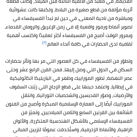
القديمة، في معبد من الألفية الثالثة قبل الميلاد، وكانت قطعة
أثرية مؤلفة من قطع صغيرة من البلاط، ولكنها كانت عشوائية
ومباشرة من ناحية المعنى، في حين لم تبدأ الفسيفساء في
تصوير أنماط ورموز واقعية إلا في زمن الإغريق والرومان القدماء،
وبمرور الوقت أصبح فن الفسيفساء أكثر تعقيدًا واكتسب أهمية
[٢]
ثقافية لدى الحضارات في كافة أنحاء العالم.
وتطوّر فن الفسيفساء في كل العصور التي مر بها وتأثر بحضارات
السكان في الدول التي وصل إليها، فمن القرن الرابع عشر وحتى
عصر النهضة، تطور الموزاييك وظهر في البازيليكا الكاثوليكية
في إيطاليا، واعتمد حينها على قطع الزجاج التي زيّنت السقوف
والأرضيات، وصوّر القديسين والشخصيات التوراتية، وانتقل
الموزاييك أيضًا إلى العمارة الإسلامية المبكرة وأصبح من الفنون
الشائعة بين القرنين السابع والثامن الميلاديين، وتميّز فن
الفسيفساء الإسلامي بالأشكال الهندسية المتكررة، والألوان
الزاهية، والأنماط الزخرفية، واستُخدمَت عمومًا لتزيين المباني