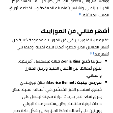
وواجهاتها، وفي العصور الوسطى كان فن الفسيفساء مركز
الفن البيزنطي، واشتهر بتفاصيله المعقدة واستخدامه لأوراق
[١]
الذهب المتلألئة.
أشهر فناني فن الموزاييك
كغيره من الفنون، برز في فن الموزاييك مجموعة كبيرة من
أشهر الفنانين الذين قدموا أعمالًا فنية ثمينة، وفيما يلي
[٤]
أشهرهم:
سونيا كينج Sonia King:
فنانة فيسفساء أمريكية،
تتنوّع أعمالها بين الأعمال الفنية وتزيين المنازل
والمباني.
موريس بينيت Maurice Bennett:
فنان نيوزيلندي
مُبتكِر، استخدم الخبز المُحمَّص في أعماله الفنية، فكان
يحرق قطع الخبز بدرجات حرارة معينة ليحصل على
درجات لونية مختلفة، وكان يستخدم مادة البولي
يوريثين على أعماله لحفظ الخبز، وكان يشكّل عادة صور