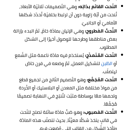
النّحت القائم بذاتِه:
وهي التّصميمات ثلاثيّة الأبعاد،
تُنحت من أيّة زاوية دون أن ترتبط بخلفيّة تُحدّد شكلها
الأماميّ أو الجانبيّ.
النَّحتُ المَطروح:
وهي الإتيان بمادّة خامّ، ثمّ البدء بإزالة
بعض مناطقها وطرحها للوصول أخيرًا إلى الشكل
المطلوب.
النّحت المُنَمذَج:
يُستخدَم فيه مادّة ناعمة مثل الشّمع
أو
الطّين
لتشكيل العمل، ثمّ وضعه في فرن خاصّ
ليتصلّب.
النّحت المُجَمَّع:
وهو التّصميم النّاتج من تجميع قطع
من موادّ مختلفة مثل المعدن أو البلاستيك أو الخُردة
ولحمها معًا بوساطة مثبّت لتُنتِج في النهاية تصميمًا
مُجَمَّعًا.
النَّحت المَصبوب:
وهو صَبُّ مادّة سائلة تصلح للنّحت
في قالبٍ يتخذ شكلًا معيَّنًا، بحيث تتصلّب هذه المادّة
وتأخذ الشّكل من القالب التي وُضعت فيه.