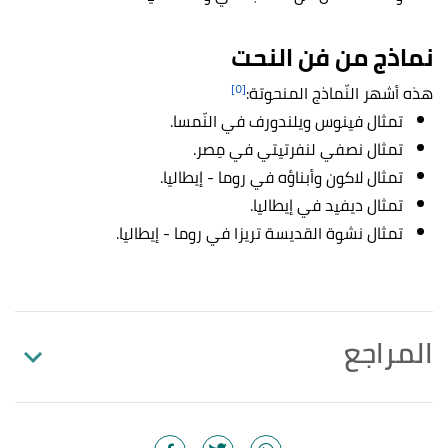
نماذج من فن النحت
[٥]
هذه أشهر النّماذج المنحوتة:
تمثال فينوس ويلندورف في النّمسا.
تمثال نصفي لنفرتيتي في مِصر.
تمثال لاكون وأبناؤه في روما - إيطاليا.
تمثال ديفيد في إيطاليا.
تمثال نشوة القديسة تريزا في روما - إيطاليا.
المراجع
,
Britannica
, Retrieved 15/2/2023.
"sculpture"
↑
Edited.