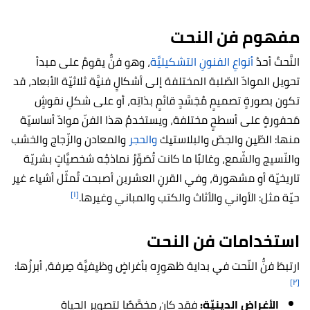
مفهوم فن النحت
النَّحتُ أحدُ
أنواعِ الفنونِ التشكيليَّة
، وهو فنٌّ يقومُ على مبدأ
تحويل الموادّ الصّلبة المختلفة إلى أشكالٍ فنيَّة ثلاثيّة الأبعاد، قد
تكون بصورةٍ تصميمٍ مُجَسَّدٍ قائمٍ بذاتِه، أو على شكلِ نقوشٍ
مَحفورةٍ على أسطحٍ مختلفة، ويستخدمُ هذا الفنّ موادّ أساسيّة
منها: الطّين والجصّ والبلاستيك
والحجر
والمعادن والزّجاج والخشب
والنّسيج والشّمع، وغالبًا ما كانت تُصَوِّرُ نماذجُه شخصيَّاتٍ بشريّة
تاريخيّة أو مشهورة، وفي القرنِ العشرين أصبحت تُمثّل أشياء غير
[١]
حيّة مثل: الأواني والأثاث والكتب والمباني وغيرها.
استخدامات فن النحت
ارتبطَ فنُّ النّحت في بداية ظهورِه بأغراضٍ وظيفيَّة صِرفة، أبرزُها:
[٢]
الأغراض الدينيّة:
فقد كان مخصَّصًا لتصوير الحياة