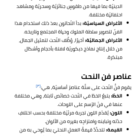
الدينيّة بما فيها من طقوسٍ جنائزيّة وسحريّة ومشاهد
احتفاليّة مختلفة.
الأغراض السياسيّة:
بدأ النّحاتون بعدَ ذلك استخدام هذا
الفنّ لتصوير سلطة الملوك وحياة المجتمع وتاريخه.
الأغراض الجماليّة:
أخيرًا، وُظِّف النّحت لتمثيل الجمال،
من خلال إنتاج نماذج ديكوريّة لافتة بأحجام وأشكال
مبتكرة.
عناصر فن النحت
[٣]
يقوم فنُّ النّحت على ستَّة عناصرَ أساسيّة، هي:
الخطّ:
يتبعُ الخطّ في النّحت خصائص ثابتة، وهي مختلفة
عنها في فنّ الرّسم على اللوحات.
اللون:
يُقدّم اللون تجربة مرئيّة مختلفة بحسب اختلافِ
حدّته وتباينه وامتزاجِه بغيره من الألوان.
القيمة:
تتحدَّدُ قيمةُ العملِ النحتيّ بما يُوحي به من