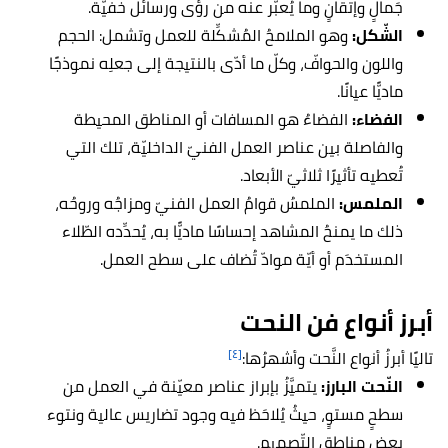
جَمالٍ وإتقانٍ وما يُعبّر عنه من رؤى ورسائل خفيّة.
الشّكل:
وهو الملامحُ المُشكِّلة للعمل وتشمل: الحجم
واللون والحوافّ، وكلّ ما أدّى بالنتيجة إلى جعلِه نموذجًا
ماديًّا عيانًا.
الفضاء:
الفضاءُ هو المسافات أو المناطق المحيطة
والفاصلة بين عناصر العمل الفنيّ الداخليّة، تلك التي
تُعطيه تأثيرًا ثلاثيّ الأبعاد.
الملمس:
الملمسُ قوامُ العمل الفنيّ ومزاجُه وروحُه،
ذلك ما يمنحُ المشاهد إحساسًا ماديًّا به، يُحدِّده الطّلاء
المستخدَم أو أيّة موادّ تُضاف على سطح العمل.
أبرز أنواع فن النحت
[٤]
تاليًا أبرزُ أنواع النَّحت وأشهرُها:
النّحت البارز:
يتميَّزُ بإبراز عناصر معيّنة في العمل من
سطحٍ مستوٍ، حيثُ يُلاحَظ فيه وجود تضاريس عالية ونتوء
بعض مناطق التّصميم.